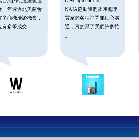
為台灣的軌道燈製造
Development Ltd-
近一年透過北美商會
NAIA協助我們及時處理
許多商機洽談機會，
買家的各種詢問並細心溝
也有多筆成交
通，真的幫了我們許多忙
_