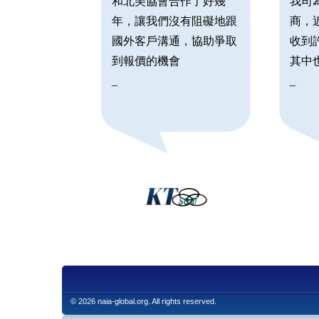
和北美協會合作了好幾
我司
年，讓我們沒有阻礙地跟
商，
國外客戶溝通，協助爭取
收到
到報價的機會
其中
_
_
© 2026 naia-global.org. All rights reserved.